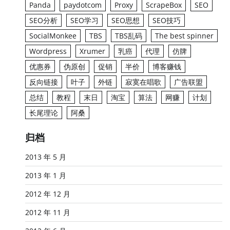
Panda
paydotcom
Proxy
ScrapeBox
SEO
SEO分析
SEO学习
SEO思想
SEO技巧
SocialMonkee
TBS
TBS乱码
The best spinner
Wordpress
Xrumer
乳癌
代理
仿牌
优惠券
伪原创
促销
半价
博客赚钱
反向链接
叶子
外链
寂寞在唱歌
广告联盟
总结
教程
末日
淘宝
算法
网赚
计划
长尾理论
阿桑
归档
2013 年 5 月
2013 年 1 月
2012 年 12 月
2012 年 11 月