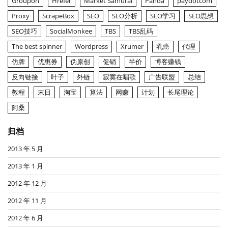
Groupon
Hrefer
Market Samurai
Panda
paydotcom
Proxy
ScrapeBox
SEO
SEO分析
SEO学习
SEO思想
SEO技巧
SocialMonkee
TBS
TBS乱码
The best spinner
Wordpress
Xrumer
乳癌
代理
仿牌
优惠券
伪原创
促销
半价
博客赚钱
反向链接
叶子
外链
寂寞在唱歌
广告联盟
总结
教程
末日
淘宝
算法
网赚
计划
长尾理论
阿桑
归档
2013 年 5 月
2013 年 1 月
2012 年 12 月
2012 年 11 月
2012 年 6 月